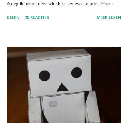
droeg ik het met een wit shirt met zwarte print. Maar dat
was het toch net niet. Uiteindelijk koos ik voor een zwart
DELEN
26 REACTIES
MEER LEZEN
shirt met leuke accessoires. De ketting bestaand uit
verschillende kettingen in zilver, zwart en grijs. Er hangt
een bedeltje aan met het woord ROCK. Helemaal mijn ding!