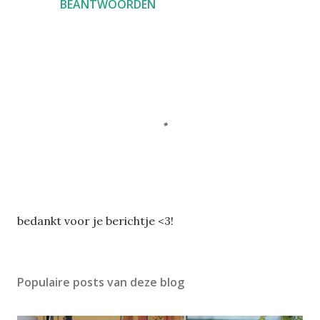
BEANTWOORDEN
E
bedankt voor je berichtje <3!
e
n
r
Populaire posts van deze blog
e
a
c