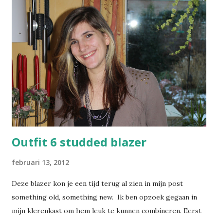
t
i
e
p
o
s
t
e
n
Outfit 6 studded blazer
februari 13, 2012
Deze blazer kon je een tijd terug al zien in mijn post
something old, something new. Ik ben opzoek gegaan in
mijn klerenkast om hem leuk te kunnen combineren. Eerst